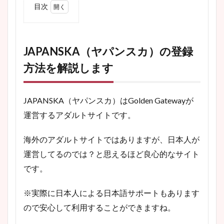
目次
1
JAPANSKA（ヤ
パンスカ）の
登録方法を解
JAPANSKA（ヤパンスカ）の登録
説します
方法を解説します
2
JAPANSKA（ヤ
パンスカ）の
JAPANSKA（ヤパンスカ）はGolden Gatewayが
入会手順を図
解で解説
運営するアダルトサイトです。
3
JAPANSKA（ヤ
海外のアダルトサイトではありますが、日本人が
パンスカ）の
運営してるのでは？と思えるほど良心的なサイト
安全性を解説
です。
※実際に日本人による日本語サポートもあります
ので安心して利用することができますね。